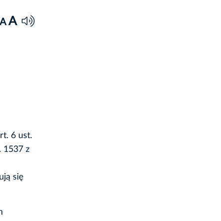
A
A
t. 6 ust.
. 1537 z
ją się
m