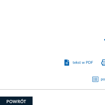
tekst w PDF
po
POWRÓT