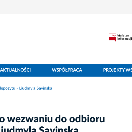
AKTUALNOŚCI
WSPÓŁPRACA
PROJEKTY W
epozytu - Liudmyla Savinska
o wezwaniu do odbioru
Liudmyla Savinska