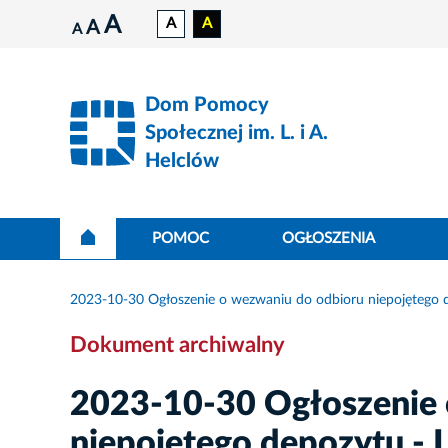
A
A
A
A
A
Dom Pomocy
Społecznej im. L. i A.
Helclów
POMOC
OGŁOSZENIA
2023-10-30 Ogłoszenie o wezwaniu do odbioru niepojętego d
Dokument archiwalny
2023-10-30 Ogłoszenie 
niepojętego depozytu - 