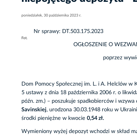
poniedziałek, 30 października 2023 r.
Nr sprawy: DT.503.175.2023
Fot.
OGŁOSZENIE O WEZWA
poprzez wywie
Dom Pomocy Społecznej im. L. i A. Helclów w Kra
5 ustawy z dnia 18 października 2006 r. o likwi
późn. zm.) – poszukuje spadkobierców i wzywa
Savinskiej
, urodzona 30.03.1948 roku w Ukraini
środki pieniężne w kwocie
0,54 zł.
Wymieniony wyżej depozyt wchodzi w skład ma