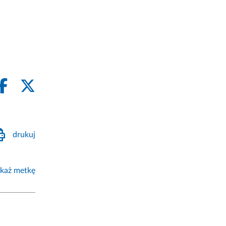
drukuj
każ metkę