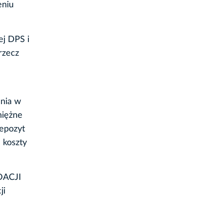
eniu
ej DPS i
rzecz
ania w
niężne
Depozyt
 koszty
DACJI
ji