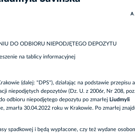
A
NIU DO ODBIORU NIEPODJĘTEGO DEPOZYTU
szenie na tablicy informacyjnej
kowie (dalej: "DPS"), działając na podstawie przepisu ar
dacji niepodjętych depozytów (Dz. U. z 2006r, Nr 208, poz
 do odbioru niepodjętego depozytu po zmarłej
Liudmyli
e, zmarła 30.04.2022 roku w Krakowie. Po zmarłej znajdu
sy spadkowej i będą wypłacone, czy też wydane osobo