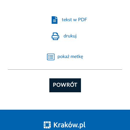
tekst w PDF
drukuj
pokaż metkę
POWRÓT