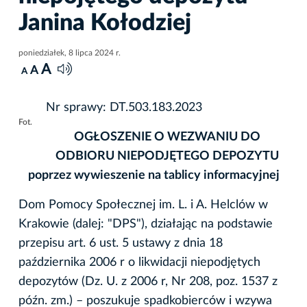
Janina Kołodziej
poniedziałek, 8 lipca 2024 r.
A
A
A
Nr sprawy: DT.503.183.2023
Fot.
OGŁOSZENIE O WEZWANIU
DO
ODBIORU NIEPODJĘTEGO DEPOZYTU
poprzez wywieszenie na tablicy informacyjnej
Dom Pomocy Społecznej im. L. i A. Helclów w
Krakowie (dalej: "DPS"), działając na podstawie
przepisu art. 6 ust. 5 ustawy z dnia 18
października 2006 r o likwidacji niepodjętych
depozytów (Dz. U. z 2006 r, Nr 208, poz. 1537 z
późn. zm.) – poszukuje spadkobierców i wzywa