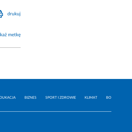
drukuj
każ metkę
DUKACJA
BIZNES
SPORT I ZDROWIE
KLIMAT
BO