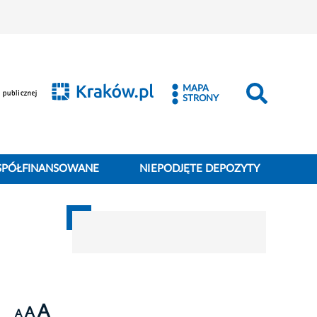
MAPA
STRONY
SPÓŁFINANSOWANE
NIEPODJĘTE DEPOZYTY
A
A
A