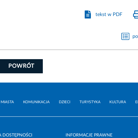
tekst w PDF
po
POWRÓT
 MIASTA
KOMUNIKACJA
DZIECI
TURYSTYKA
KULTURA
E
A DOSTĘPNOŚCI
INFORMACJE PRAWNE