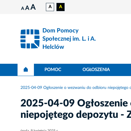
A
A
A
A
A
Dom Pomocy
Społecznej im. L. i A.
Helclów
POMOC
OGŁOSZENIA
2025-04-09 Ogłoszenie o wezwaniu do odbioru niepojętego d
2025-04-09 Ogłoszenie 
niepojętego depozytu - 
środa, 9 kwietnia 2025 r.