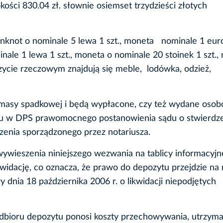
kości 830.04 zł. słownie osiemset trzydzieści złotych
.
anknot o nominale 5 lewa 1 szt., moneta nominale 1 euro 
nale 1 lewa 1 szt., moneta o nominale 20 stoinek 1 szt.,
zycie rzeczowym znajdują się meble, lodówka, odzież,
masy spadkowej i będą wypłacone, czy też wydane oso
iu w DPS prawomocnego postanowienia sądu o stwierdz
zenia sporządzonego przez notariusza.
wywieszenia niniejszego wezwania na tablicy informacyjn
kwidację, co oznacza, że prawo do depozytu przejdzie na 
dnia 18 października 2006 r. o likwidacji niepodjętych
dbioru depozytu ponosi koszty przechowywania, utrzym