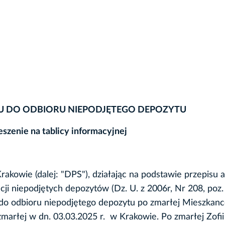
U DO ODBIORU NIEPODJĘTEGO DEPOZYTU
szenie na tablicy informacyjnej
kowie (dalej: "DPS"), działając na podstawie przepisu ar
acji niepodjętych depozytów (Dz. U. z 2006r, Nr 208, poz.
do odbioru niepodjętego depozytu po zmarłej Mieszkance
zmarłej w dn. 03.03.2025 r. w Krakowie. Po zmarłej Zofii