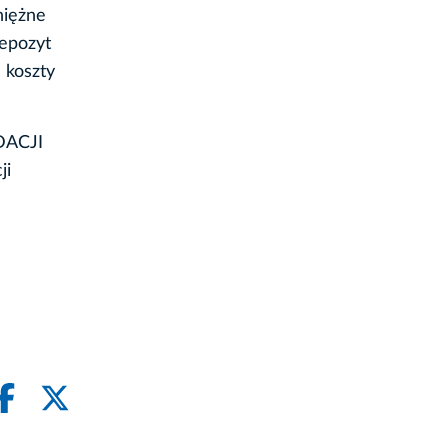
niężne
Depozyt
 koszty
DACJI
ji