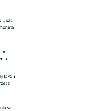
1 szt.,
 moneta
bom
eniu
ej DPS i
rzecz
ania w