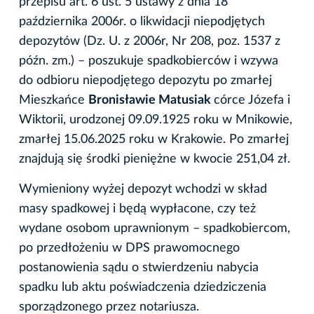
przepisu art. 6 ust. 5 ustawy z dnia 18
października 2006r. o likwidacji niepodjętych
depozytów (Dz. U. z 2006r, Nr 208, poz. 1537 z
późn. zm.) – poszukuje spadkobierców i wzywa
do odbioru niepodjętego depozytu po zmarłej
Mieszkańce
Bronisławie Matusiak
córce Józefa i
Wiktorii, urodzonej 09.09.1925 roku w Mnikowie,
zmarłej 15.06.2025 roku w Krakowie. Po zmarłej
znajdują się środki pieniężne w kwocie 251,04 zł.
Wymieniony wyżej depozyt wchodzi w skład
masy spadkowej i będą wypłacone, czy też
wydane osobom uprawnionym – spadkobiercom,
po przedłożeniu w DPS prawomocnego
postanowienia sądu o stwierdzeniu nabycia
spadku lub aktu poświadczenia dziedziczenia
sporządzonego przez notariusza.