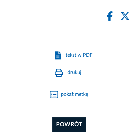
tekst w PDF
drukuj
pokaż metkę
POWRÓT