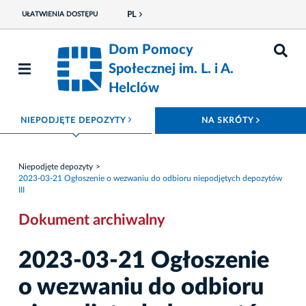
PL
UŁATWIENIA DOSTĘPU
Dom Pomocy
Społecznej im. L. i A.
Helclów
ROZWIŃ MENU
ROZWIŃ
NIEPODJĘTE DEPOZYTY
NA SKRÓTY
Niepodjęte depozyty
2023-03-21 Ogłoszenie o wezwaniu do odbioru niepodjętych depozytów
III
Dokument archiwalny
2023-03-21 Ogłoszenie
o wezwaniu do odbioru