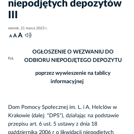
niepodjętych depozytów
III
wtorek, 21 marca 2023 r.
A
A
A
OGŁOSZENIE O WEZWANIU
DO
Fot.
ODBIORU NIEPODJĘTEGO DEPOZYTU
poprzez wywieszenie na tablicy
informacyjnej
Dom Pomocy Społecznej im. L. i A. Helclów w
Krakowie (dalej: "DPS"), działając na podstawie
przepisu art. 6 ust. 5 ustawy z dnia 18
października 2006 r o likwidacji niepodjętych