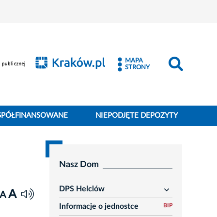
MAPA
STRONY
SPÓŁFINANSOWANE
NIEPODJĘTE DEPOZYTY
Nasz Dom
DPS Helclów
A
rozwiń
A
Informacje o jednostce
BIP