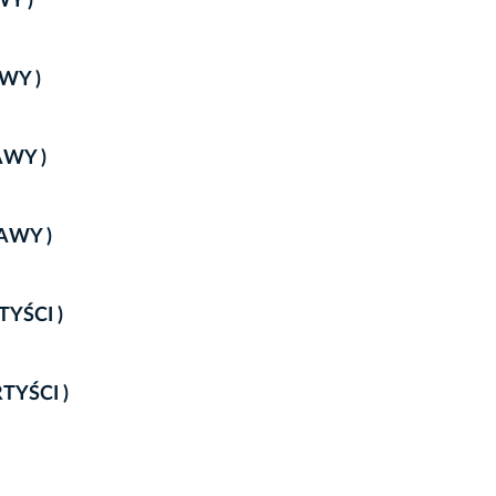
WY )
AWY )
RAWY )
RAWY )
TYŚCI )
RTYŚCI )