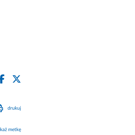
drukuj
każ metkę