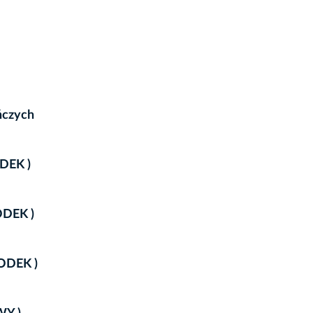
ńczych
ODEK )
ODEK )
RODEK )