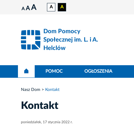
A
A
A
A
A
Dom Pomocy
Społecznej im. L. i A.
Helclów
POMOC
OGŁOSZENIA
Nasz Dom
Kontakt
Kontakt
poniedziałek, 17 stycznia 2022 r.