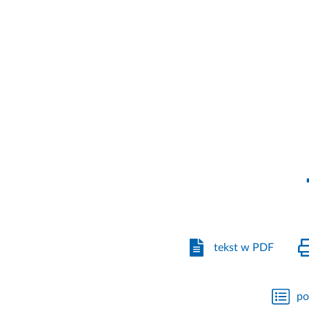
tekst w PDF
po