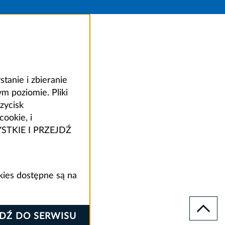
anie i zbieranie
 poziomie. Pliki
zycisk
ookie, i
ZYSTKIE I PRZEJDŹ
kies dostępne są na
JDŹ DO SERWISU