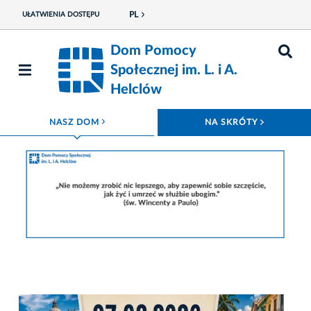
PL
UŁATWIENIA DOSTĘPU
Dom Pomocy
Społecznej im. L. i A.
Helclów
ROZWIŃ MENU
ROZWIŃ
NASZ DOM
NA SKRÓTY
Fot. Dom Pomocy Społecznej im. L. i A. Helclów