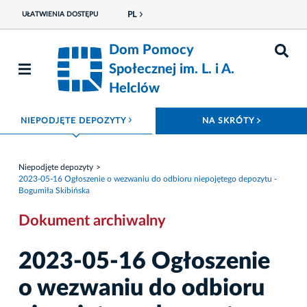
PL
UŁATWIENIA DOSTĘPU
Dom Pomocy
Społecznej im. L. i A.
Helclów
ROZWIŃ MENU
ROZWIŃ
NIEPODJĘTE DEPOZYTY
NA SKRÓTY
Niepodjęte depozyty
2023-05-16 Ogłoszenie o wezwaniu do odbioru niepojętego depozytu -
Bogumiła Skibińska
Dokument archiwalny
2023-05-16 Ogłoszenie
o wezwaniu do odbioru