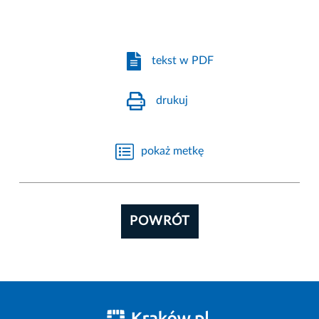
tekst w PDF
drukuj
pokaż metkę
POWRÓT