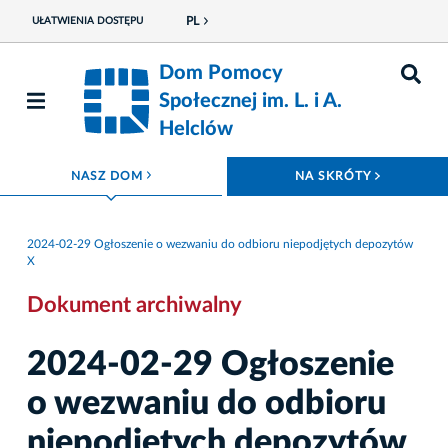
PL
UŁATWIENIA DOSTĘPU
Dom Pomocy
Społecznej im. L. i A.
Helclów
ROZWIŃ MENU
ROZWIŃ
NASZ DOM
NA SKRÓTY
2024-02-29 Ogłoszenie o wezwaniu do odbioru niepodjętych depozytów
X
Dokument archiwalny
2024-02-29 Ogłoszenie
o wezwaniu do odbioru
niepodjętych depozytów