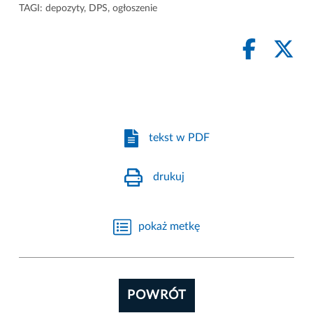
TAGI:
depozyty
,
DPS
,
ogłoszenie
tekst w PDF
drukuj
pokaż metkę
POWRÓT