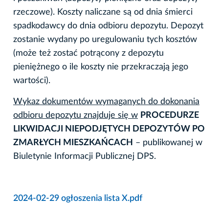
rzeczowe). Koszty naliczane są od dnia śmierci
spadkodawcy do dnia odbioru depozytu. Depozyt
zostanie wydany po uregulowaniu tych kosztów
(może też zostać potrącony z depozytu
pieniężnego o ile koszty nie przekraczają jego
wartości).
Wykaz dokumentów wymaganych do dokonania
odbioru depozytu znajduje się w
PROCEDURZE
LIKWIDACJI NIEPODJĘTYCH DEPOZYTÓW PO
ZMARŁYCH MIESZKAŃCACH
– publikowanej w
Biuletynie Informacji Publicznej DPS.
2024-02-29 ogłoszenia lista X.pdf