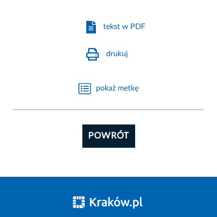
tekst w PDF
drukuj
pokaż metkę
POWRÓT