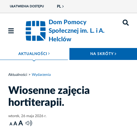
PL
UŁATWIENIA DOSTĘPU
Dom Pomocy
Społecznej im. L. i A.
Helclów
ROZWIŃ MENU
ROZWIŃ
AKTUALNOŚCI
NA SKRÓTY
Aktualności
Wydarzenia
Wiosenne zajęcia
hortiterapii.
wtorek, 26 maja 2026 r.
A
A
A