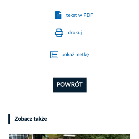
tekst w PDF
drukuj
pokaż metkę
POWRÓT
Zobacz także