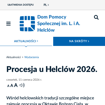
PL
UŁATWIENIA DOSTĘPU
Dom Pomocy
Społecznej im. L. i A.
Helclów
ROZWIŃ MENU
ROZWIŃ
AKTUALNOŚCI
NA SKRÓTY
Aktualności
Wydarzenia
Procesja u Helclów 2026.
czwartek, 11 czerwca 2026 r.
A
A
A
Wśród helclowskich tradycji szczególne miejsce
zajmuje procesja w Oktawie Bożego Ciała, w