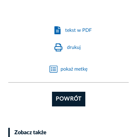
tekst w PDF
drukuj
pokaż metkę
POWRÓT
Zobacz także