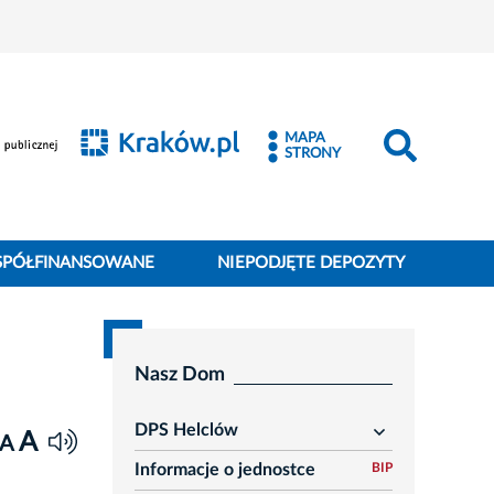
MAPA
STRONY
SPÓŁFINANSOWANE
NIEPODJĘTE DEPOZYTY
Nasz Dom
DPS Helclów
A
rozwiń
A
Informacje o jednostce
BIP