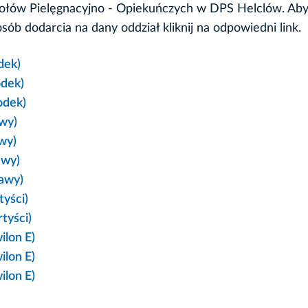
ołów Pielęgnacyjno - Opiekuńczych w DPS Helclów. Ab
ób dodarcia na dany oddział kliknij na odpowiedni link.
dek)
odek)
odek)
ewy)
wy)
awy)
rawy)
tyści)
tyści)
ilon E)
ilon E)
ilon E)