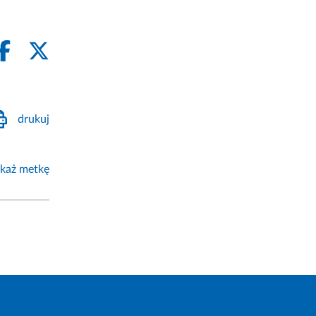
drukuj
każ metkę