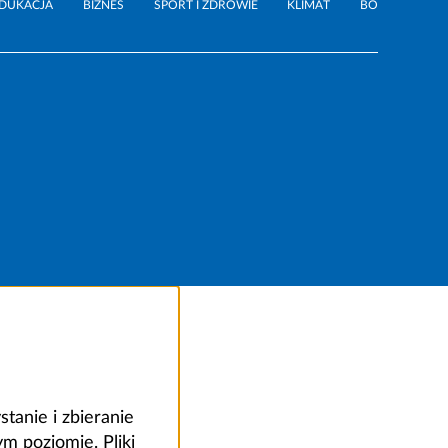
DUKACJA
BIZNES
SPORT I ZDROWIE
KLIMAT
BO
anie i zbieranie
 poziomie. Pliki