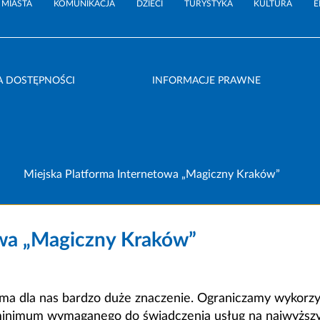
 MIASTA
KOMUNIKACJA
DZIECI
TURYSTYKA
KULTURA
E
A DOSTĘPNOŚCI
INFORMACJE PRAWNE
Miejska Platforma Internetowa „Magiczny Kraków”
owa „Magiczny Kraków”
a dla nas bardzo duże znaczenie. Ograniczamy wykorzyst
minimum wymaganego do świadczenia usług na najwyższym