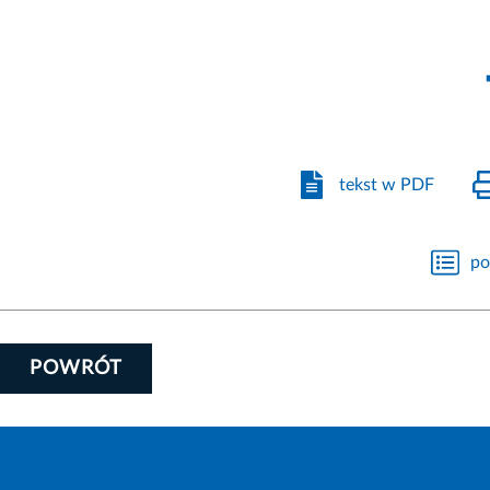
tekst w PDF
po
POWRÓT