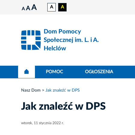
A
A
A
A
A
Dom Pomocy
Społecznej im. L. i A.
Helclów
POMOC
OGŁOSZENIA
Nasz Dom
Jak znaleźć w DPS
Jak znaleźć w DPS
wtorek, 11 stycznia 2022 r.