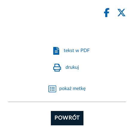
tekst w PDF
drukuj
pokaż metkę
POWRÓT