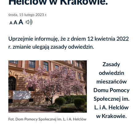
Helclów w Krakowie.
środa, 15 lutego 2023 r.
A
A
A
Uprzejmie informuję, że z dniem 12 kwietnia 2022
r. zmianie ulegają zasady odwiedzin.
Zasady
odwiedzin
mieszańców
Domu Pomocy
Społecznej im.
L. i A. Helclów
w Krakowie.
Fot. Dom Pomocy Społecznej im. L. i A. Helclów